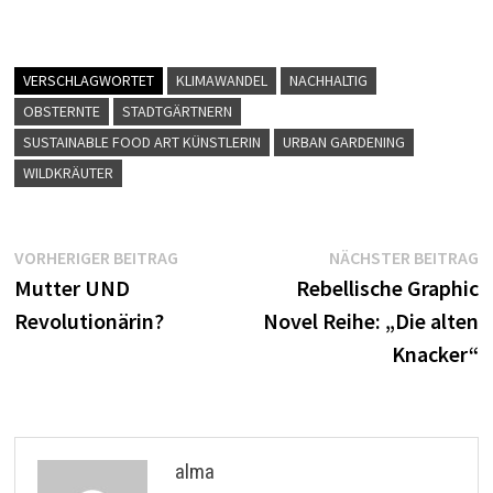
VERSCHLAGWORTET
KLIMAWANDEL
NACHHALTIG
OBSTERNTE
STADTGÄRTNERN
SUSTAINABLE FOOD ART KÜNSTLERIN
URBAN GARDENING
WILDKRÄUTER
VORHERIGER BEITRAG
NÄCHSTER BEITRAG
Mutter UND
Rebellische Graphic
Revolutionärin?
Novel Reihe: „Die alten
Knacker“
alma