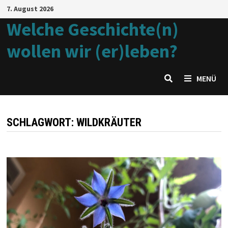
Zum
7. August 2026
Inhalt
Welche Geschichte(n)
springen
wollen wir (er)leben?
MENÜ
SCHLAGWORT:
WILDKRÄUTER