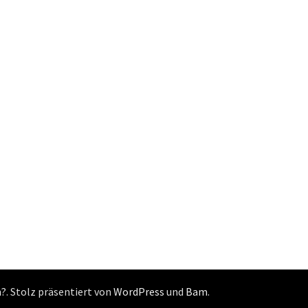
n?
. Stolz präsentiert von
WordPress
und
Bam
.