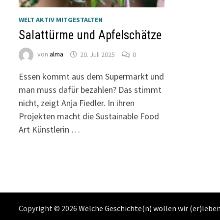
WELT AKTIV MITGESTALTEN
Salattürme und Apfelschätze
von
alma
20. Juli 2025
0
Essen kommt aus dem Supermarkt und
man muss dafür bezahlen? Das stimmt
nicht, zeigt Anja Fiedler. In ihren
Projekten macht die Sustainable Food
Art Künstlerin …
Copyright © 2026
Welche Geschichte(n) wollen wir (er)lebe