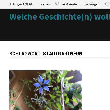
Zum
8. August 2026
Neues
Bücher & Audios
Lesungen
Spr
Inhalt
Welche Geschichte(n) woll
springen
SCHLAGWORT:
STADTGÄRTNERN