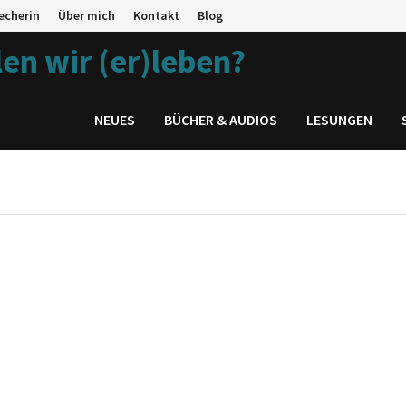
echerin
Über mich
Kontakt
Blog
en wir (er)leben?
NEUES
BÜCHER & AUDIOS
LESUNGEN