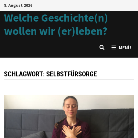
Zum
8. August 2026
Inhalt
Welche Geschichte(n)
springen
wollen wir (er)leben?
MENÜ
SCHLAGWORT:
SELBSTFÜRSORGE