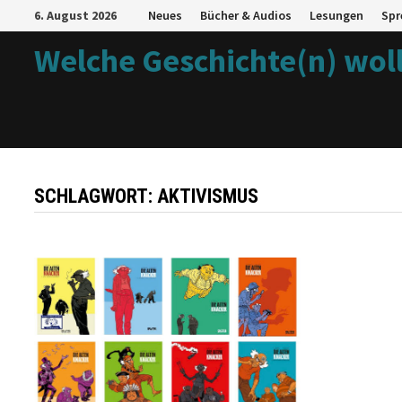
Zum
6. August 2026
Neues
Bücher & Audios
Lesungen
Spr
Inhalt
Welche Geschichte(n) woll
springen
SCHLAGWORT:
AKTIVISMUS