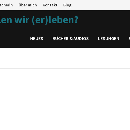
echerin
Über mich
Kontakt
Blog
en wir (er)leben?
NEUES
BÜCHER & AUDIOS
LESUNGEN